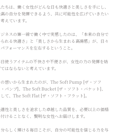
私たちは、働く女性がどんな日も快適さと美しさを手にし、
最高の自分を発揮できるよう、共に可能性を広げていきたい
と考えています。
ビジネスの第一線で働く中で実感したのは、「本来の自分で
いられる快適さ」と「美しさから生まれる高揚感」が、日々
のパフォーマンスを左右するということ。
毎日使うアイテムの不快さや不便さが、女性の力の発揮を妨
げてはならないと考えています。
の想いから生まれたのが、The Soft Pump [ザ・ソフ
・パンプ]、The Soft Bucket [ザ・ソフト・バケット]、
して、The Soft Flat [ザ・ソフト・フラット]。
快適性と美しさを追求した卓越した品質を、必要以上の価格
を付けることなく、賢明な女性へお届けします。
自分らしく輝ける毎日こそが、自分の可能性を信じる力を与