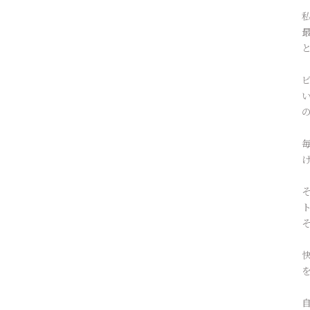
そ
ト
そ