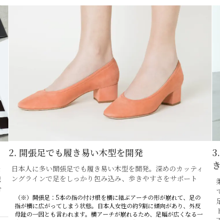
2. 開張足でも履き易い木型を開発
日本人に多い開張足でも履き易い木型を開発。深めのカッティ
峰
ングラインで足をしっかり包み込み、歩きやすさをサポート
繊
合
（※）開張足：5本の指の付け根を横に結ぶアーチの形が崩れて、足の
指が横に広がってしまう状態。日本人女性の約9割に傾向があり、外反
母趾の一因とも言われます。横アーチが崩れるため、足幅が広くなる一