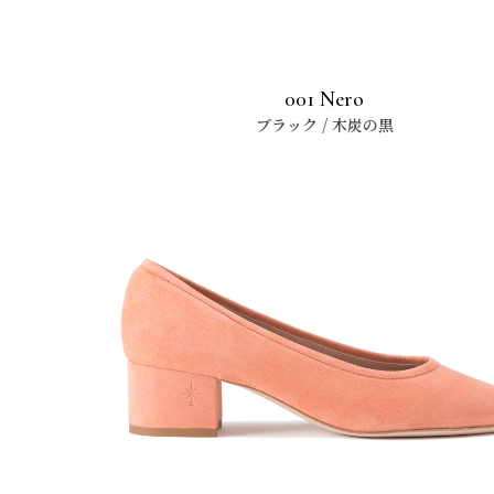
001 Nero
ブラック / 木炭の
黒