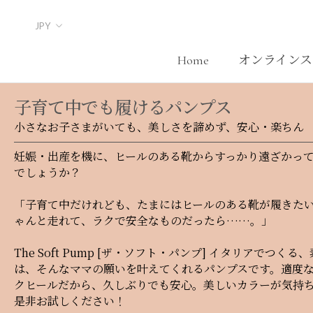
Skip
to
content
Home
オンラインス
Home
子育て中でも履けるパンプス
小さなお子さまがいても、美しさを諦めず、安心・楽ちん
妊娠・出産を機に、ヒールのある靴からすっかり遠ざかっ
でしょうか？
「子育て中だけれども、たまにはヒールのある靴が履きた
ゃんと走れて、ラクで安全なものだったら……。」
The Soft Pump [ザ・ソフト・パンプ] イタリアでつ
は、そんなママの願いを叶えてくれるパンプスです。適度
クヒールだから、久しぶりでも安心。美しいカラーが気持
是非お試しください！