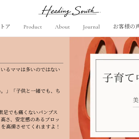
トア
Product
About
Journal
お客様の
Product
About
お客様の
ているママは多いのではない
い。」「子供と一緒でも、ち
くる、素足でも痛くないパンプス
な高さ、安定感のあるブロッ
ちを高揚させてくれますよ！