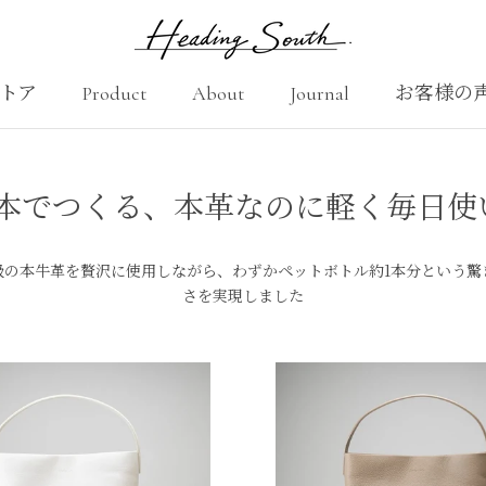
トア
Product
About
Journal
お客様の
Product
About
お客様の
ucket 日本でつくる、本革なのに軽く
級の本牛革を贅沢に使用しながら、
わずかペットボトル約1本分という驚
さを実現しました