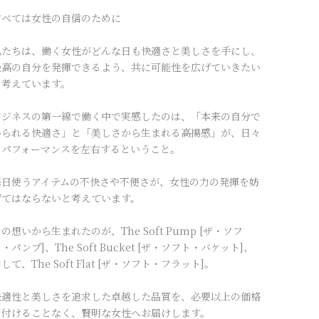
すべては女性の自信のために
私たちは、働く女性がどんな日も快適さと美しさを手にし、
最高の自分を発揮できるよう、共に可能性を広げていきたい
と考えています。
ビジネスの第一線で働く中で実感したのは、「本来の自分で
いられる快適さ」と「美しさから生まれる高揚感」が、日々
のパフォーマンスを左右するということ。
毎日使うアイテムの不快さや不便さが、女性の力の発揮を妨
げてはならないと考えています。
の想いから生まれたのが、The Soft Pump [ザ・ソフ
・パンプ]、The Soft Bucket [ザ・ソフト・バケット]、
して、The Soft Flat [ザ・ソフト・フラット]。
快適性と美しさを追求した卓越した品質を、必要以上の価格
を付けることなく、賢明な女性へお届けします。