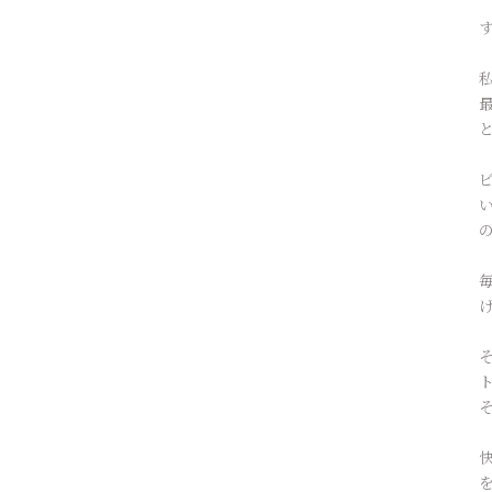
そ
ト
そ