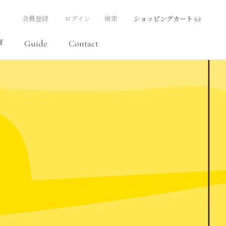
会員登録
ログイン
検索
ショッピングカート (
0
)
声
Guide
Contact
次の記事
前の記事
声
Contact