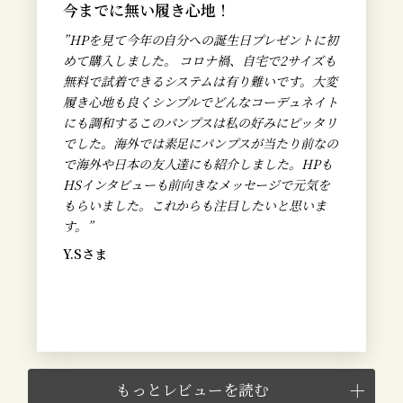
今までに無い履き心地！
”HPを見て今年の自分への誕生日プレゼントに初
めて購入しました。 コロナ禍、自宅で2サイズも
無料で試着できるシステムは有り難いです。大変
履き心地も良くシンプルでどんなコーデュネイト
にも調和するこのパンプスは私の好みにピッタリ
でした。海外では素足にパンプスが当たり前なの
で海外や日本の友人達にも紹介しました。HPも
HSインタビューも前向きなメッセージで元気を
もらいました。これからも注目したいと思いま
す。
”
Y.Sさま
もっとレビューを読む