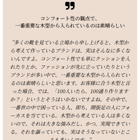
コンフォート性の観点で、
一番重要な木型から入られているのは素晴らしい
”
多くの靴を見ている立場から申し上げると、木型か
ら考えて作っているブランドは、実はそんなに多くな
いんですよ。コンフォート性でも単にクッションを入
れたりとか、ファッションが先に立っていたりという
ブランドが多い中で、一番重要な木型から入られてい
るのは素晴らしいと思います。
お客様に合う木型と言
った場合、では、「100人いたら、100通り作ります
か？」というとそうはいかないですよね。その中で、
一番世の中で困っている人、即ち、開張足の人にフォ
ーカスを当てている。木型から考えている人は多くな
いので、それは大きな強みだし、かつ、実現できてい
る。それを謳っていても、実はそうなっていないとこ
ろも多いんです。
”