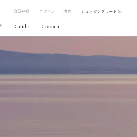
会員登録
ログイン
検索
ショッピングカート (
0
)
声
Guide
Contact
声
Contact