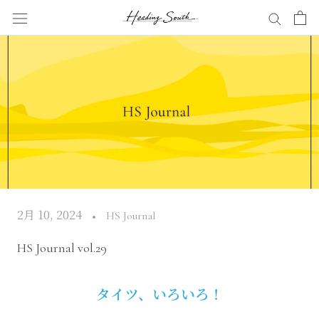
Skip
to
content
2月 10, 2024
HS Journal
HS Journal vol.29
タイツ、いろいろ！