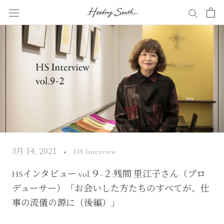
Skip
to
content
3月 14, 2021
HS Interview
HSインタビュー vol.９-２:残間 里江子さん（プロ
デューサー）「お会いした方たちのすべてが、仕
事の流儀の源に（後編）」