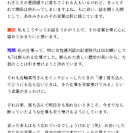
わざとその意図通りに落ちてくれる人もいるけれど、きっとそ
れで関係は終わってしまいますよね。人に会い、話を聞く人間
として、あゆみさんのその言葉は肝に銘じています。
廣田:
私もこうやってお話をうかがう上で、その言葉を常に心に
留めておきたいと思います。
残間:
私の仕事って、特に女性週刊誌の記者時代は10お願いして
も7は断られる仕事でした。断られた哀しい歴史が長いから、大
抵のことは引き受けようと決めています。
それも五輪真弓さんをインタビューしたときの「凄く落ち込ん
でどうにもならないときは、きた仕事を全部受けてみる」とい
う言葉がきっかけに。
それ以来、落ち込んで明日をも知れないときこそ、今までなら
断っていたような仕事も全て受けるようにしています。
言った本人はもう忘れているでしょうけれど（笑)、お会いした
方たちの言葉って、自分の中では未だにしっかり覚えていま