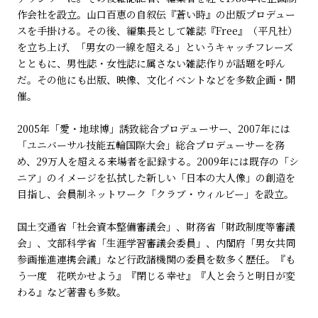
作会社を設立。山口百恵の自叙伝『蒼い時』の出版プロデュー
スを手掛ける。その後、編集長として雑誌『Free』（平凡社）
を立ち上げ、「男女の一線を超える」というキャッチフレーズ
とともに、男性誌・女性誌に属さない雑誌作りが話題を呼ん
だ。その他にも出版、映像、文化イベントなどを多数企画・開
催。
2005年「愛・地球博」誘致総合プロデューサー、2007年には
「ユニバーサル技能五輪国際大会」総合プロデューサーを務
め、29万人を超える来場者を記録する。2009年には既存の「シ
ニア」のイメージを払拭した新しい「日本の大人像」の創造を
目指し、会員制ネットワーク「クラブ・ウィルビー」を設立。
国土交通省「社会資本整備審議会」、財務省「財政制度等審議
会」、文部科学省「生涯学習審議会委員」、内閣府「男女共同
参画推進連携会議」など行政諸機関の委員を数多く歴任。『も
う一度 花咲かせよう』『閉じる幸せ』『人と会うと明日が変
わる』など著書も多数。