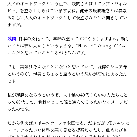
人とのネットワークという点で、残間さんは『クラブ・ウィル
ビー』を立ち上げられていますよね。従来の既成概念とは異な
る新しい大人のネットワークとして設立されたとお聞きしてい
ますが。
残間:
日本の文化って、年齢の壁ってすごくありますよね。新し
いことは若い人からというような、”New”と” Young”がイコ
ールだと思っているところがあるんです。
でも、実際はそんなことはないと思っていて。既存のシニア像
というのが、現実とちょっと違うという思いが初めにあったん
です。
私が還暦になろうという頃、大企業の40代くらいの人たちにと
って60代って、盆栽いじって孫と遊んでるみたいなイメージだ
ったのです。
だから例えばスポーツウェアの企画でも、だぶだぶのTシャツに
スパッツみたいな体型を悪く見せる提案だったり、色もわびさ