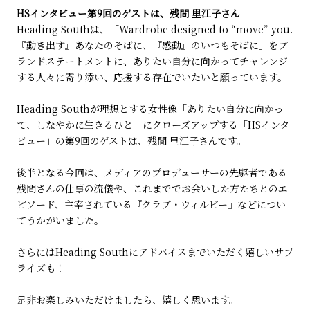
HS
インタビュー第9回のゲストは、残間 里江子さん
Heading Southは、「Wardrobe designed to “move” you.
『動き出す』あなたのそばに、『感動』のいつもそばに」をブ
ランドステートメントに、ありたい自分に向かってチャレンジ
する人々に寄り添い、応援する存在でいたいと願っています。
Heading Southが理想とする女性像「ありたい自分に向かっ
て、しなやかに生きるひと」にクローズアップする「HSインタ
ビュー」の第9回のゲストは、残間 里江子さんです。
後半となる今回は、メディアのプロデューサーの先駆者である
残間さんの仕事の流儀や、これまででお会いした方たちとのエ
ピソード、主宰されている『クラブ・ウィルビー』などについ
てうかがいました。
さらにはHeading Southにアドバイスまでいただく嬉しいサプ
ライズも！
是非お楽しみいただけましたら、嬉しく思います。