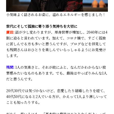
小気味よく話されるお姿に、溢れるエネルギーを感じました！
世代にそして孤独に寄り添う気持ちを大切に
廣田:
話が少し変わりますが、単身世帯が増加し、2040年には4
割に迫ると言われています。加えて、コロナ禍で、すごく孤独
に苦しんでる方も多いと思うんですが、ブログなどを拝見して
も残間さんはおひとりを楽しんでいらっしゃるようにお見受け
します。
残間:
1人の気楽さと、それが故にふと、なんだかわからない寂
寥感みたいなものもあります。でも、最後はやっぱりみんな1人
だと思うんです。
20代30代では気づかないけど、恋愛したり結婚したりを経て、
40代50代になると2人でいる方が、かえって1人より淋しいって
ことも知ったりする。
だから、若い人にも、「基本的に最後はひとりなんだよ」って