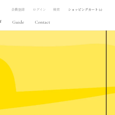
会員登録
ログイン
検索
ショッピングカート (
0
)
声
Guide
Contact
次の記事
前の記事
声
Contact