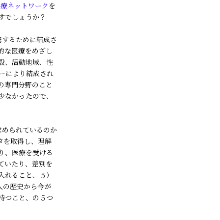
医療ネットワーク
を
すでしょうか？
携するために結成さ
的な医療をめざし
設、活動地域、性
ーにより結成され
の専門分野のこと
少なかったので、
求められているのか
タを取得し、理解
り、医療を受ける
ていたり、差別を
入れること、５）
の人の歴史から今が
持つこと、の５つ