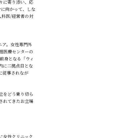
々に寄り添い、応
自分に向かって、しな
人科医/経営者の対
ニア。女性専門外
生涯医療センターの
前身となる「ウィ
内に二拠点目とな
に従事されなが
立をどう乗り切ら
されてきたお立場
に女性クリニック