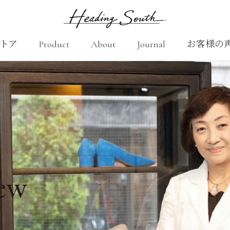
トア
Product
About
Journal
お客様の
シェアする
Product
About
お客様の