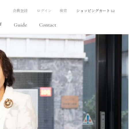
会員登録
ログイン
検索
ショッピングカート (
0
)
声
Guide
Contact
次の記事
前の記事
声
Contact