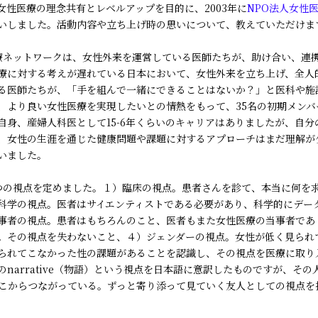
女性医療の理念共有とレベルアップを目的に、2003年に
NPO法人女性
いしました。活動内容や立ち上げ時の思いについて、教えていただけま
療ネットワークは、女性外来を運営している医師たちが、助け合い、連
療に対する考えが遅れている日本において、女性外来を立ち上げ、全人
る医師たちが、「手を組んで一緒にできることはないか？」と医科や施
、より良い女性医療を実現したいとの情熱をもって、35名の初期メンバ
自身、産婦人科医として15-6年くらいのキャリアはありましたが、自分
、女性の生涯を通じた健康問題や課題に対するアプローチはまだ理解が
いました。
つの視点を定めました。１）臨床の視点。患者さんを診て、本当に何を
科学の視点。医者はサイエンティストである必要があり、科学的にデー
事者の視点。患者はもちろんのこと、医者もまた女性医療の当事者であ
。その視点を失わないこと、４）ジェンダーの視点。女性が低く見られ
られてこなかった性の課題があることを認識し、その視点を医療に取り
narrative（物語）という視点を日本語に意訳したものですが、そ
こからつながっている。ずっと寄り添って見ていく友人としての視点を