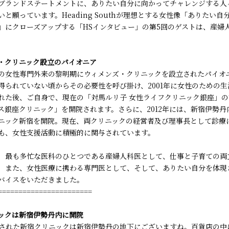
ブランドステートメントに、ありたい自分に向かってチャレンジする人
と願っています。Heading Southが理想とする女性像「ありたい
」にクローズアップする「HSインタビュー」の第5回のゲストは、産婦
。
・クリニック設立のパイオニア
の女性専門外来の黎明期にウィメンズ・クリニックを設立されたパイオ
得られていない頃からその必要性を呼び掛け、2001年に女性のための
れた後、ご自身で、現在の「対馬ルリ子 女性ライフクリニック銀座」の
ス銀座クリニック」を開院されます。さらに、2012年には、新宿伊勢丹
ニック新宿を開院。現在、両クリニックの経営者及び理事長として診療
も、女性支援活動に積極的に関与されています。
、最も多忙な医科のひとつである産婦人科医として、仕事と子育ての両
、また、女性医療に携わる専門医として、そして、ありたい自分を体現
バイスをいただきました。
=======================
ックは新宿伊勢丹内に開院
開院された新宿クリニックは新宿伊勢丹の地下にございますね。百貨店の中