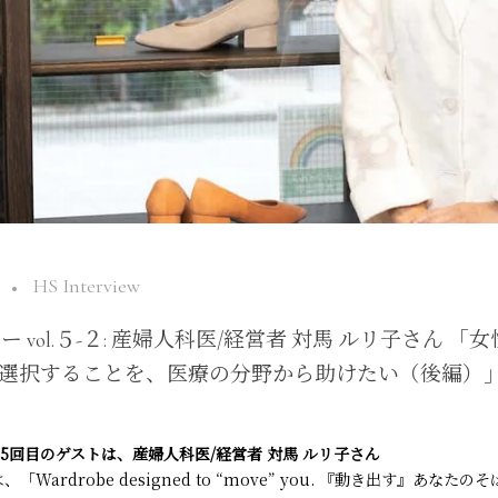
HS Interview
ー vol.５-２: 産婦人科医/経営者 対馬 ルリ子さん 
選択することを、医療の分野から助けたい（後編）
5回目のゲストは、産婦人科医/経営者 対馬 ルリ子さん
thは、「Wardrobe designed to “move” you. 『動き出す』あな