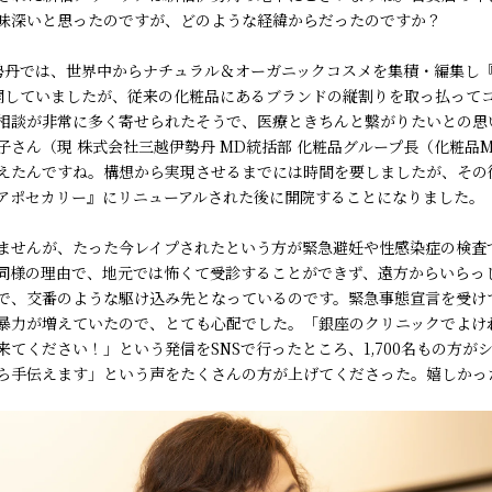
味深いと思ったのですが、どのような経緯からだったのですか？
勢丹では、世界中からナチュラル＆オーガニックコスメを集積・編集し『
開していましたが、従来の化粧品にあるブランドの縦割りを取っ払って
相談が非常に多く寄せられたそうで、医療ときちんと繋がりたいとの思
子さん（現 株式会社三越伊勢丹 MD統括部 化粧品グループ長（化粧品
えたんですね。構想から実現させるまでには時間を要しましたが、その
アポセカリー』にリニューアルされた後に開院することになりました。
ませんが、たった今レイプされたという方が緊急避妊や性感染症の検査
同様の理由で、地元では怖くて受診することができず、遠方からいらっ
で、交番のような駆け込み先となっているのです。緊急事態宣言を受け
暴力が増えていたので、とても心配でした。「銀座のクリニックでよけ
来てください！」という発信をSNSで行ったところ、1,700名もの方が
ら手伝えます」という声をたくさんの方が上げてくださった。嬉しかっ