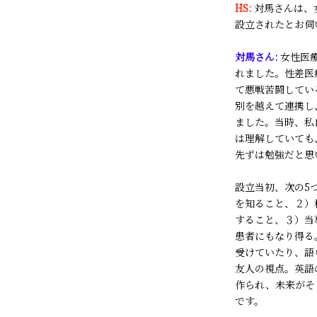
HS:
対馬さんは、
設立されたとお伺
対馬さん:
女性医
れました。性差医
て悪戦苦闘してい
別を越えて連携し
ました。当時、私
は理解していても
先ずは勉強だと思
設立当初、次の5
を知ること、２）
すること、３）当
患者にもなり得る
受けていたり、語
友人の視点。英語の
作られ、未来がそ
です。