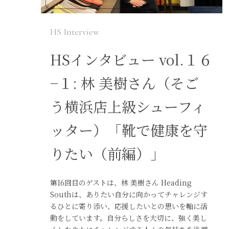
HS Interview
HSインタビュー vol.１６
−１: 林 美樹さん（そご
う横浜店上級シューフィ
ッター）「靴で健康を守
りたい（前編）」
第16回目のゲストは、林 美樹さん Heading
Southは、ありたい自分に向かってチャレンジす
るひとに寄り添い、応援したいとの思いを軸に活
動をしています。自分らしさを大切に、強く美し