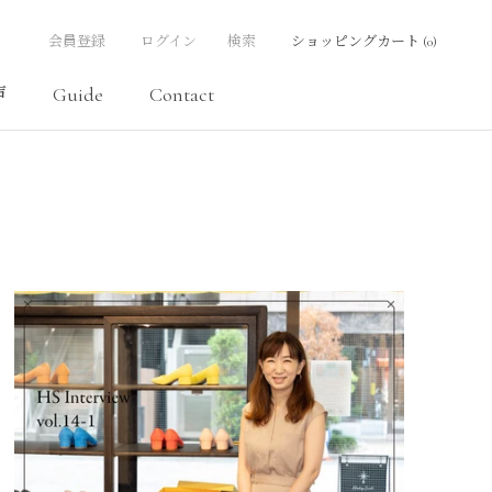
会員登録
ログイン
検索
ショッピングカート (
0
)
声
Guide
Contact
声
Contact