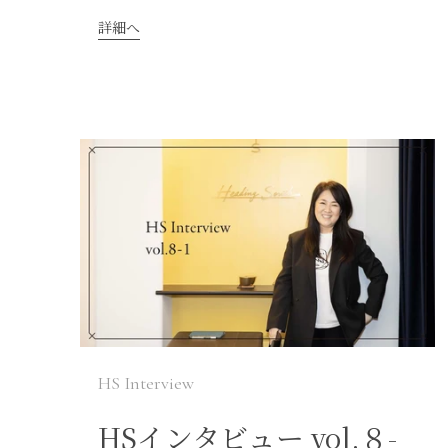
詳細へ
HS Interview
HSインタビュー vol.８-