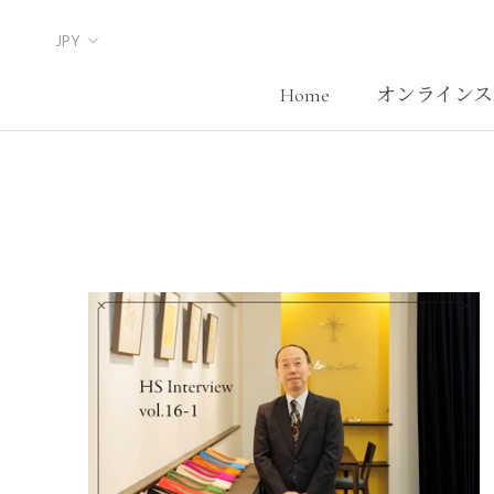
Skip
to
content
Home
オンラインス
Home